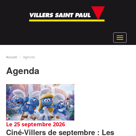
Aller
au
contenu
principal
Toggle
navigat
Accueil
Agenda
Agenda
Le 25 septembre 2026
Ciné-Villers de septembre : Les