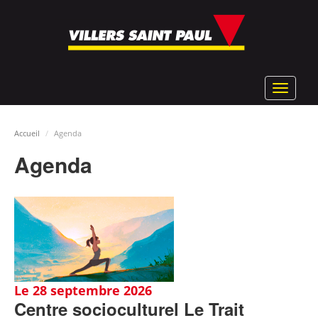
Aller
au
contenu
principal
Toggle
navigat
Accueil
Agenda
Agenda
Le 28 septembre 2026
Centre socioculturel Le Trait