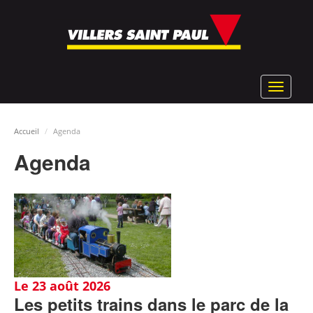
Aller
au
contenu
principal
Toggle
navigat
Accueil
Agenda
Agenda
Le 23 août 2026
Les petits trains dans le parc de la