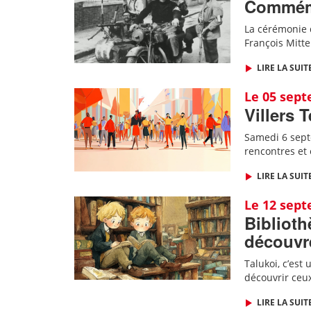
Commémor
La cérémonie d
François Mitt
LIRE LA SUIT
Le 05 sep
Villers 
Samedi 6 septe
rencontres et
LIRE LA SUIT
Le 12 sep
Biblioth
découvre
Talukoi, c’est
découvrir ceux
LIRE LA SUIT