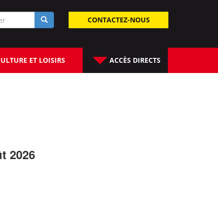
laire
CONTACTEZ-NOUS
rche
ULTURE ET LOISIRS
ACCÈS DIRECTS
ût 2026