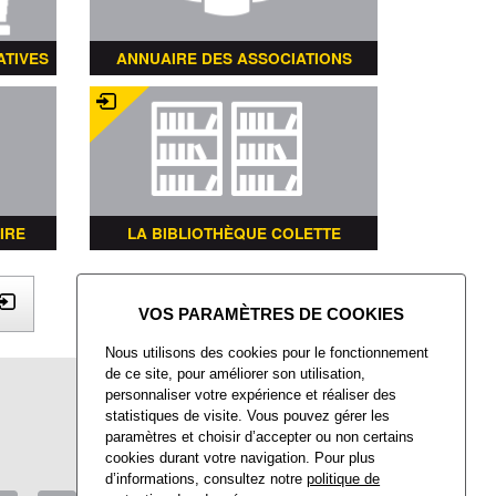
ATIVES
ANNUAIRE DES ASSOCIATIONS
IRE
LA BIBLIOTHÈQUE COLETTE
X
Nous utilisons des cookies pour le fonctionnement
de ce site, pour améliorer son utilisation,
Mairie de Villers-Saint-Paul
personnaliser votre expérience et réaliser des
Place François Mitterrand
statistiques de visite. Vous pouvez gérer les
Villers-Saint-Paul
paramètres et choisir d’accepter ou non certains
60872 Rieux CEDEX
cookies durant votre navigation. Pour plus
d’informations, consultez notre
politique de
Tél : 03 44 74 48 40