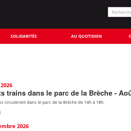
Formu
de
Rechercher
reche
SOLIDARITÉS
AU QUOTIDIEN
C
 2026
ts trains dans le parc de la Brèche - Ao
ins circuleront dans le parc de la Brèche de 14h à 18h.
E
tembre 2026