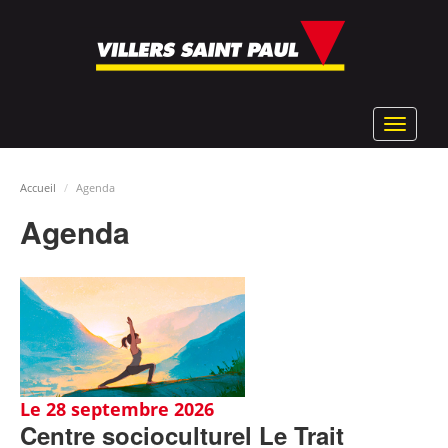
Aller
au
contenu
principal
Toggle
navigat
Accueil
Agenda
Agenda
Le 28 septembre 2026
Centre socioculturel Le Trait