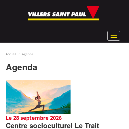
Aller
au
contenu
principal
Toggle
navigat
Accueil
Agenda
Agenda
Le 28 septembre 2026
Centre socioculturel Le Trait