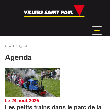
Aller
au
contenu
principal
Toggle
navigat
Accueil
Agenda
Agenda
Le 23 août 2026
Les petits trains dans le parc de la