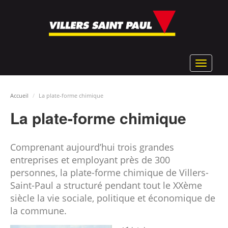
Aller
au
contenu
principal
Toggle
navigat
Accueil
La plate-forme chimique
La plate-forme chimique
Comprenant aujourd’hui trois grandes
entreprises et employant près de 300
personnes, la plate-forme chimique de Villers-
Saint-Paul a structuré pendant tout le XXème
siècle la vie sociale, politique et économique de
la commune.