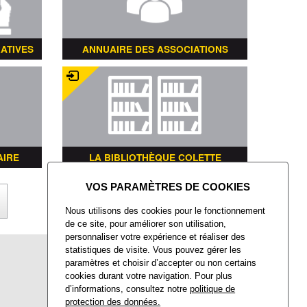
ATIVES
ANNUAIRE DES ASSOCIATIONS
AIRE
LA BIBLIOTHÈQUE COLETTE
X
Nous utilisons des cookies pour le fonctionnement
de ce site, pour améliorer son utilisation,
personnaliser votre expérience et réaliser des
statistiques de visite. Vous pouvez gérer les
Mairie de Villers-Saint-Paul
paramètres et choisir d’accepter ou non certains
Place François Mitterrand
cookies durant votre navigation. Pour plus
Villers-Saint-Paul
60872 Rieux CEDEX
d’informations, consultez notre
politique de
protection des données.