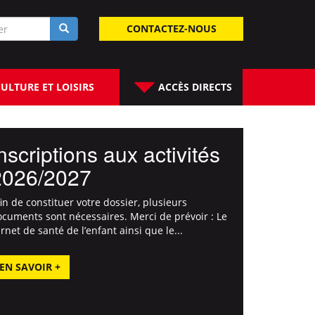
laire
CONTACTEZ-NOUS
rche
ULTURE ET LOISIRS
ACCÈS DIRECTS
Festival des arts de rue
Mosaïque - bALLLAd
Pendant 4 jours, 9 spectacles gratuits d'acrobaties,
de musique et de marionnettes sillonnent 11
villes de l'agglomération. Lors de l'escale
villersoise, cette compagnie de « ...
EN SAVOIR +