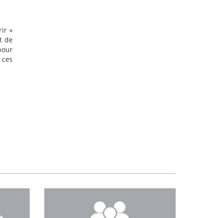
ir «
t de
pour
 ces