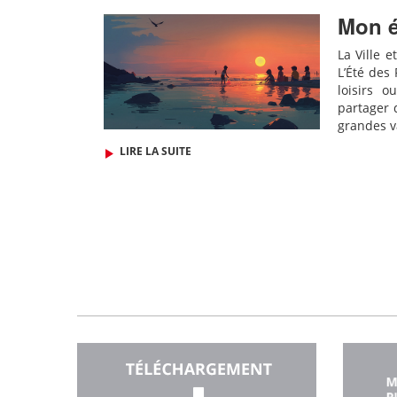
Mon é
La Ville e
L’Été des
loisirs o
partager 
grandes v
LIRE LA SUITE