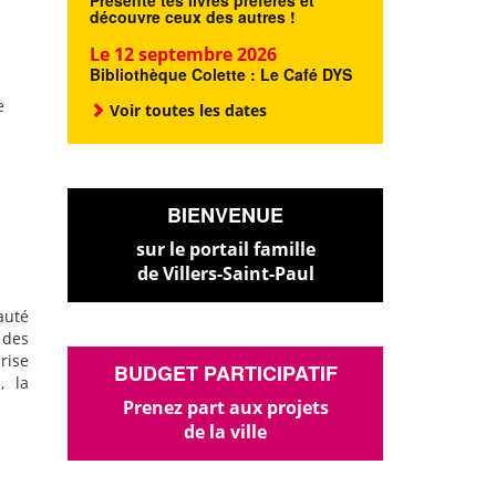
Présente tes livres préférés et
découvre ceux des autres !
Le 12 septembre 2026
Bibliothèque Colette : Le Café DYS
e
Voir toutes les dates
BIENVENUE
sur le portail famille
de Villers-Saint-Paul
auté
des
rise
BUDGET PARTICIPATIF
, la
Prenez part aux projets
de la ville