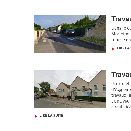
Trava
Dans le c
Mortefonta
remise en 
LIRE LA 
Trava
Pour met
d'Agglo
travaux i
EUROVIA,
circulatio
LIRE LA SUITE