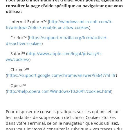
consulter la page d'aide spécifique au navigateur que vous
utilisez :
Internet Explorer™ (
http://windows.microsoft.com/fr-
fr/windows7/block-enable-or-allow-cookies
)
Firefox™ (
https://support.mozilla.org/fr/kb/activer-
desactiver-cookies
)
Safari™ (
http://www.apple.com/legal/privacy/fr-
ww/cookies/
)
Chrome™
(
https://support.google.com/chrome/answer/95647?hl=fr
)
Opera™
(
http://help.opera.com/Windows/10.20/fr/cookies.html
)
Pour disposer de conseils pratiques sur ces options et sur
les modalités de suppression de fichiers Cookies stockés
dans votre Terminal, selon le navigateur que vous utilisez,
nous vous invitons à consulter la rubrique « Vos traces » du