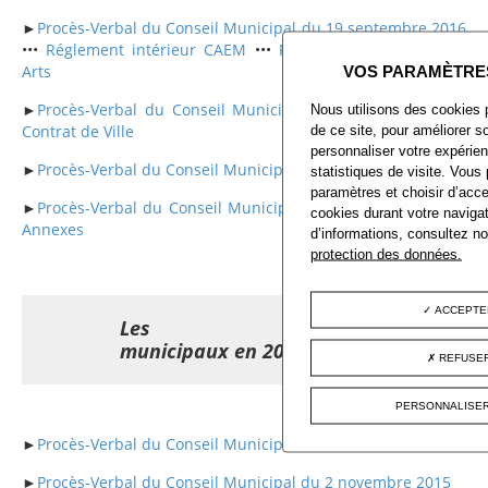
►
Procès-Verbal du Conseil Municipal du 19 septembre 2016
•••
Réglement intérieur CAEM
•••
Réglement du Salon des
Arts
►
Procès-Verbal du Conseil Municipal du 20 juin 2016
•••
Nous utilisons des cookies 
Contrat de Ville
de ce site, pour améliorer so
personnaliser votre expérien
►
Procès-Verbal du Conseil Municipal du 4 avril 2016
statistiques de visite. Vous
paramètres et choisir d’acce
►
Procès-Verbal du Conseil Municipal du 29 février 2016
•••
cookies durant votre navigat
Annexes
d’informations, consultez n
protection des données.
ACCEPTE
Les Conseils
municipaux en 2015
REFUSER
PERSONNALISER
►
Procès-Verbal du Conseil Municipal du 14 décembre 2015
►
Procès-Verbal du Conseil Municipal du 2 novembre 2015