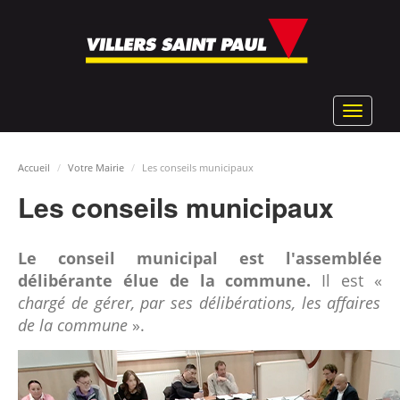
Aller
au
contenu
principal
Toggle
navigat
Accueil
Votre Mairie
Les conseils municipaux
Les conseils municipaux
Le conseil municipal est l'assemblée
délibérante élue de la commune.
Il est «
chargé de gérer, par ses délibérations, les affaires
de la commune
».