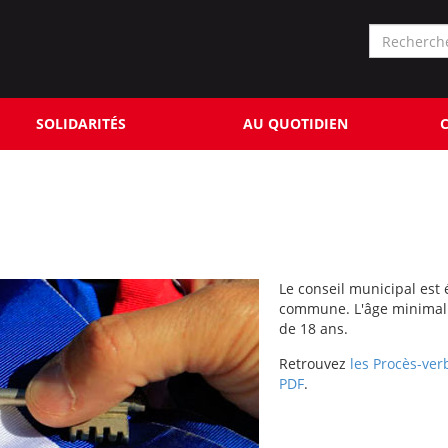
Formu
de
Rechercher
reche
SOLIDARITÉS
AU QUOTIDIEN
C
Le conseil municipal est 
commune. L'âge minimal r
de 18 ans.
Retrouvez
les Procès-ve
PDF
.