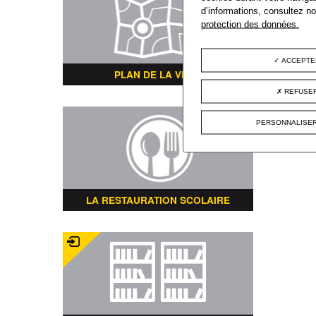
d’informations, consultez n
protection des données.
ACCEPTE
PLAN DE LA VILLE
REFUSER
PERSONNALISER
LA RESTAURATION SCOLAIRE