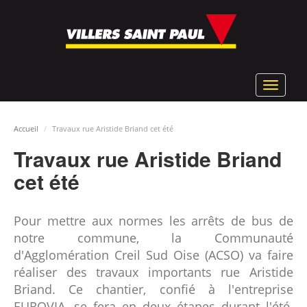
Aller
au
contenu
principal
Toggle
navigat
Accueil
Travaux rue Aristide Briand cet été
Travaux rue Aristide Briand
cet été
Pour mettre aux normes les arrêts de bus de
notre commune, la Communauté
d'Agglomération Creil Sud Oise (ACSO) va faire
réaliser des travaux importants rue Aristide
Briand. Ce chantier, confié à l'entreprise
EUROVIA, se fera en deux étapes durant l'été.