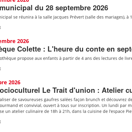
 municipal du 28 septembre 2026
icipal se réunira à la salle Jacques Prévert (salle des mariages), à 
E
tembre 2026
èque Colette : L'heure du conte en sep
iothèque propose aux enfants à partir de 4 ans des lectures de liv
E
bre 2026
ocioculturel Le Trait d'union : Atelier c
aliser de savoureuses gaufres salées façon brunch et découvrez d
urmand et convivial, ouvert à tous sur inscription.
Un lundi par moi
e un atelier culinaire de 18h à 21h, dans la cuisine de l’espace Pi
E