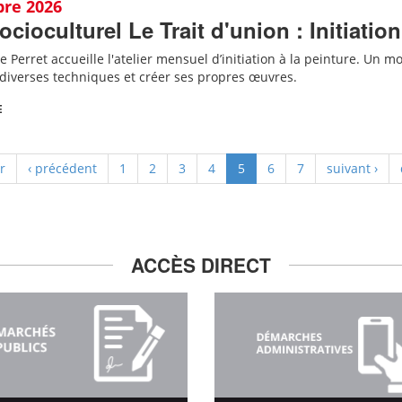
bre 2026
ocioculturel Le Trait d'union : Initiation
e Perret accueille
l'
atelier mensuel d’initiation à la peinture. Un mom
diverses techniques et créer ses propres œuvres.
E
r
‹ précédent
1
2
3
4
5
6
7
suivant ›
ACCÈS DIRECT