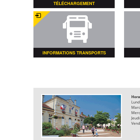
TÉLÉCHARGEMENT
INFORMATIONS TRANSPORTS
Hora
Lund
Mard
Merc
Jeudi
Vend