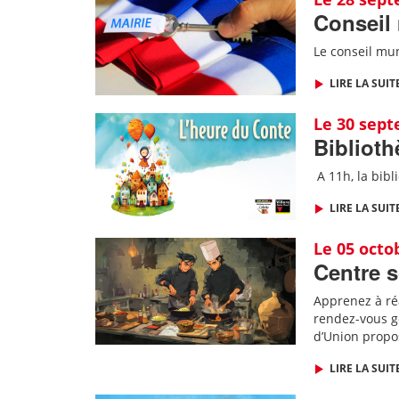
Conseil
Le conseil mun
LIRE LA SUIT
Le 30 sep
Biblioth
A 11h, l
a bibl
LIRE LA SUIT
Le 05 octo
Centre s
Apprenez à ré
rendez-vous go
d’Union propos
LIRE LA SUIT