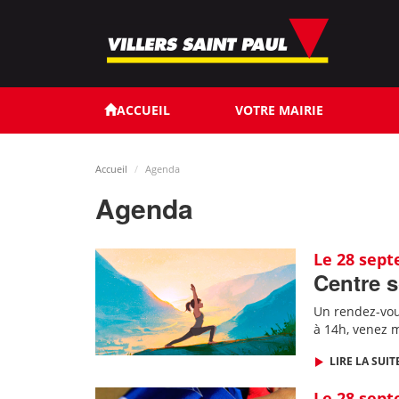
Aller
au
contenu
principal
ACCUEIL
VOTRE MAIRIE
Accueil
Agenda
Agenda
Le 28 sep
Centre s
Un rendez-vous
à 14h, venez m
LIRE LA SUIT
Le 28 sep