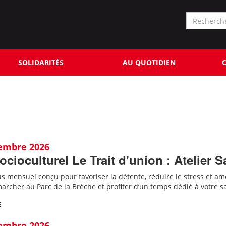
Formu
de
Rechercher
reche
SOLIDARITÉS
AU QUOTIDIEN
C
tembre 2026
ocioculturel Le Trait d'union : Atelier S
 mensuel conçu pour favoriser la détente, réduire le stress et amé
archer au Parc de la Brèche et profiter d’un temps dédié à votre s
E
tembre 2026