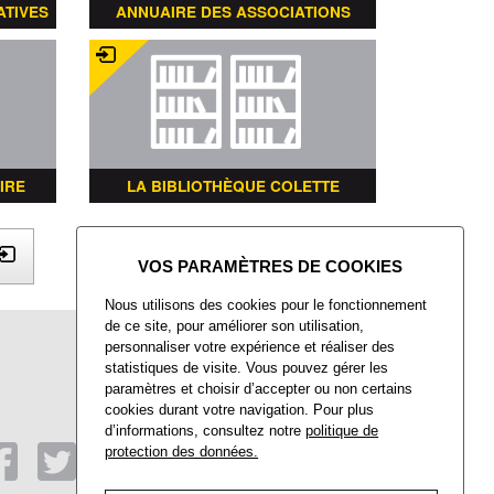
ATIVES
ANNUAIRE DES ASSOCIATIONS
IRE
LA BIBLIOTHÈQUE COLETTE
X
Nous utilisons des cookies pour le fonctionnement
de ce site, pour améliorer son utilisation,
Mairie de Villers-Saint-Paul
personnaliser votre expérience et réaliser des
Place François Mitterrand
statistiques de visite. Vous pouvez gérer les
Villers-Saint-Paul
paramètres et choisir d’accepter ou non certains
60872 Rieux CEDEX
cookies durant votre navigation. Pour plus
d’informations, consultez notre
politique de
Tél : 03 44 74 48 40
Fax : 03 44 74 48 41
protection des données.