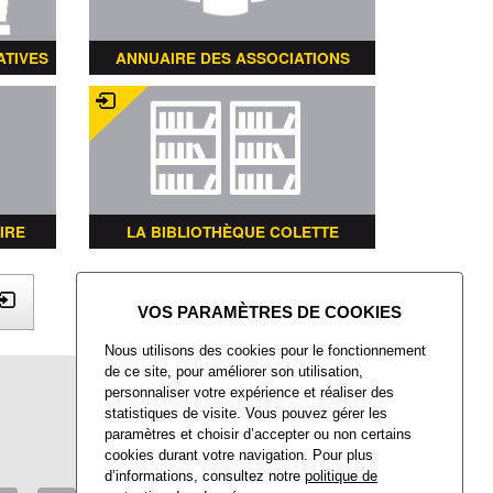
ATIVES
ANNUAIRE DES ASSOCIATIONS
IRE
LA BIBLIOTHÈQUE COLETTE
X
Nous utilisons des cookies pour le fonctionnement
de ce site, pour améliorer son utilisation,
Mairie de Villers-Saint-Paul
personnaliser votre expérience et réaliser des
Place François Mitterrand
statistiques de visite. Vous pouvez gérer les
Villers-Saint-Paul
paramètres et choisir d’accepter ou non certains
60872 Rieux CEDEX
cookies durant votre navigation. Pour plus
d’informations, consultez notre
politique de
Tél : 03 44 74 48 40