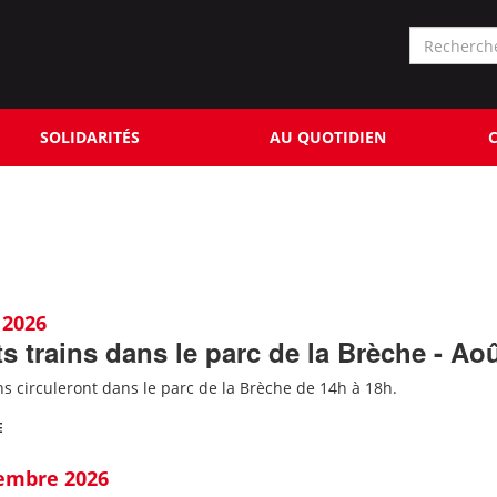
Formu
de
Rechercher
reche
SOLIDARITÉS
AU QUOTIDIEN
C
 2026
ts trains dans le parc de la Brèche - Ao
ins circuleront dans le parc de la Brèche de 14h à 18h.
E
tembre 2026