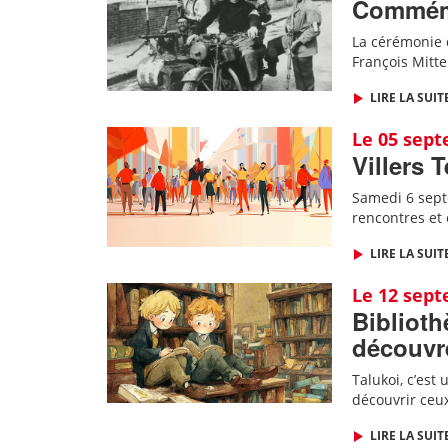
Commémor
La cérémonie d
François Mitt
LIRE LA SUIT
Le 05 sep
Villers 
Samedi 6 septe
rencontres et
LIRE LA SUIT
Le 12 sep
Biblioth
découvre
Talukoi, c’est
découvrir ceux
LIRE LA SUIT