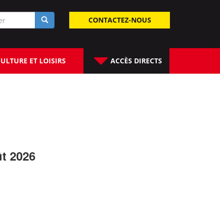
laire
CONTACTEZ-NOUS
rche
ULTURE ET LOISIRS
ACCÈS DIRECTS
ût 2026