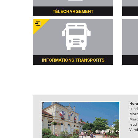
TÉLÉCHARGEMENT
INFORMATIONS TRANSPORTS
Hora
Lund
Mard
Merc
Jeudi
Vend