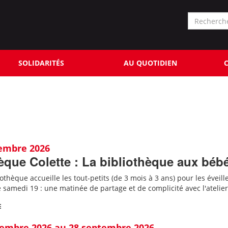
Formu
de
Rechercher
reche
SOLIDARITÉS
AU QUOTIDIEN
C
tembre 2026
èque Colette : La bibliothèque aux béb
iothèque accueille les tout-petits (de 3 mois à 3 ans) pour les éveill
amedi 19 : une matinée de partage et de complicité avec l'atelier
E
tembre 2026 au 28 septembre 2026