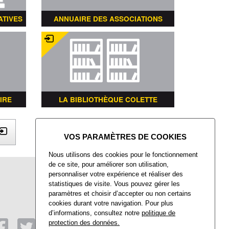
ATIVES
ANNUAIRE DES ASSOCIATIONS
IRE
LA BIBLIOTHÈQUE COLETTE
X
Nous utilisons des cookies pour le fonctionnement
de ce site, pour améliorer son utilisation,
Mairie de Villers-Saint-Paul
personnaliser votre expérience et réaliser des
Place François Mitterrand
statistiques de visite. Vous pouvez gérer les
Villers-Saint-Paul
paramètres et choisir d’accepter ou non certains
60872 Rieux CEDEX
cookies durant votre navigation. Pour plus
d’informations, consultez notre
politique de
Tél : 03 44 74 48 40
Fax : 03 44 74 48 41
protection des données.