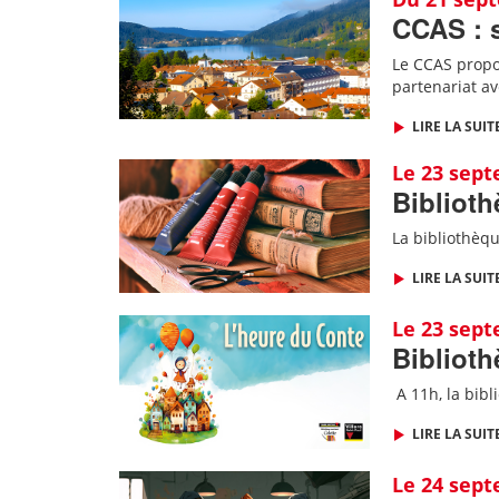
CCAS : 
Le CCAS propo
partenariat av
LIRE LA SUIT
Le 23 sep
Biblioth
La bibliothèqu
LIRE LA SUIT
Le 23 sep
Biblioth
A 11h, l
a bibl
LIRE LA SUIT
Le 24 sep