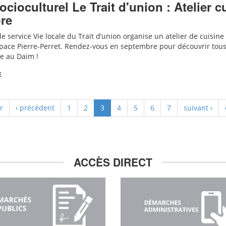
ocioculturel Le Trait d'union : Atelier 
re
e service Vie locale du Trait d’union organise un atelier de cuisine 
space Pierre-Perret.
Rendez-vous en septembre pour découvrir tous l
te au Daim !
E
r
‹ précédent
1
2
3
4
5
6
7
suivant ›
ACCÈS DIRECT