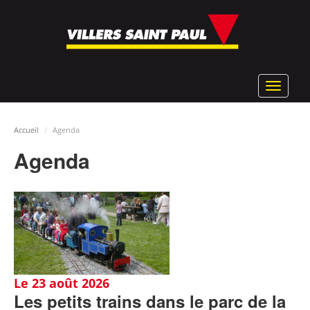
Aller
au
contenu
principal
Toggle
navigat
Accueil
Agenda
Agenda
Le 23 août 2026
Les petits trains dans le parc de la