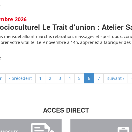
E
embre 2026
ocioculturel Le Trait d'union : Atelier S
 mensuel alliant marche, relaxation, massages et sport doux, conçu
iorer votre vitalité. Le 9 novembre à 14h, apprenez à fabriquer des
E
r
‹ précédent
1
2
3
4
5
6
7
suivant ›
ACCÈS DIRECT