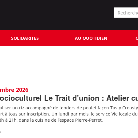
Formu
de
Rechercher
reche
SOLIDARITÉS
AU QUOTIDIEN
C
embre 2026
ocioculturel Le Trait d'union : Atelier
aliser un riz accompagné de tenders de poulet façon Tasty Crousty
ert à tous sur inscription.
Un lundi par mois, le service Vie locale d
8h à 21h, dans la cuisine de l’espace Pierre-Perret.
E