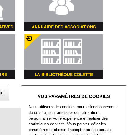
ATIVES
ANNUAIRE DES ASSOCIATIONS
IRE
LA BIBLIOTHÈQUE COLETTE
X
Nous utilisons des cookies pour le fonctionnement
de ce site, pour améliorer son utilisation,
Mairie de Villers-Saint-Paul
personnaliser votre expérience et réaliser des
Place François Mitterrand
statistiques de visite. Vous pouvez gérer les
Villers-Saint-Paul
paramètres et choisir d’accepter ou non certains
60872 Rieux CEDEX