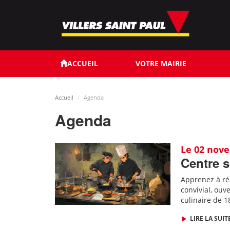
Aller
au
contenu
principal
ACCUEIL
VOTRE MAIRIE
Accueil
Agenda
Agenda
Le 02 nov
Centre s
Apprenez à ré
convivial, ouv
culinaire de 1
LIRE LA SUIT