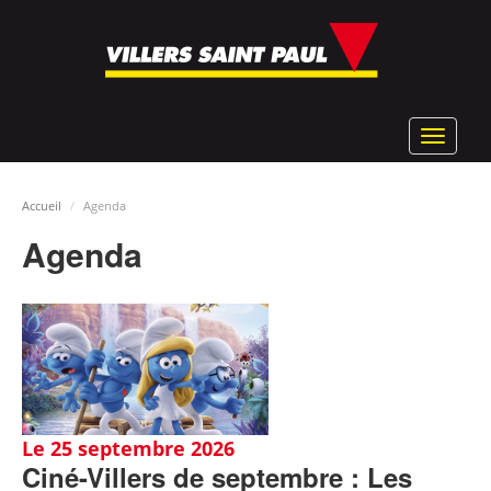
Aller
au
contenu
principal
Toggle
navigat
Accueil
Agenda
Agenda
Le 25 septembre 2026
Ciné-Villers de septembre : Les