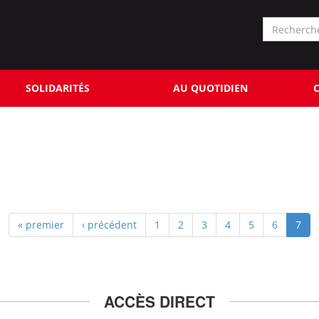
Formu
de
Rechercher
reche
SOLIDARITÉS
AU QUOTIDIEN
C
« premier
‹ précédent
1
2
3
4
5
6
7
ACCÈS DIRECT