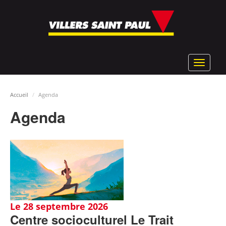
Aller
au
contenu
principal
Toggle
navigat
Accueil
Agenda
Agenda
Le 28 septembre 2026
Centre socioculturel Le Trait