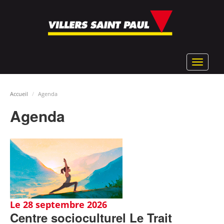
Aller
au
contenu
principal
Toggle
navigat
Accueil
Agenda
Agenda
Le 28 septembre 2026
Centre socioculturel Le Trait