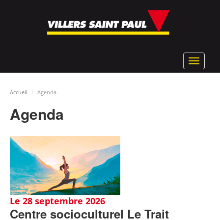
Aller
au
contenu
principal
Toggle
navigat
Accueil
Agenda
Agenda
Le 28 septembre 2026
Centre socioculturel Le Trait