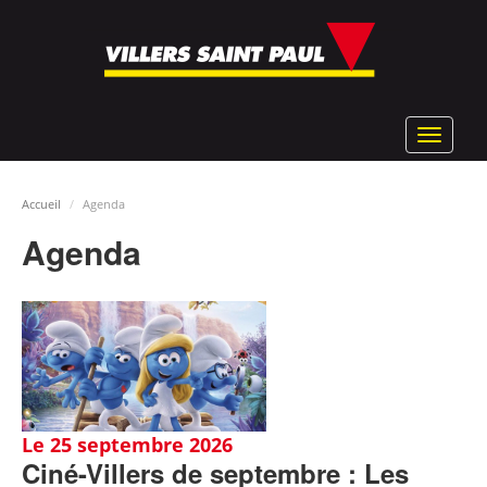
Aller
au
contenu
principal
Toggle
navigat
Accueil
Agenda
Agenda
Le 25 septembre 2026
Ciné-Villers de septembre : Les