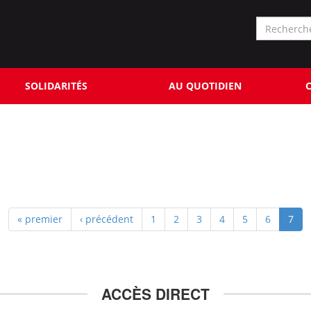
Formu
de
Rechercher
reche
SOLIDARITÉS
AU QUOTIDIEN
C
« premier
‹ précédent
1
2
3
4
5
6
7
ACCÈS DIRECT