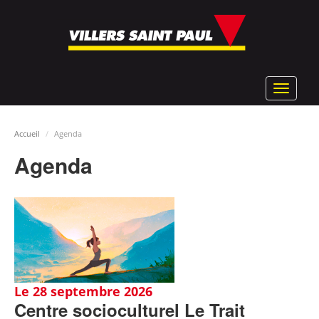
Aller
au
contenu
principal
Toggle
navigat
Accueil
Agenda
Agenda
Le 28 septembre 2026
Centre socioculturel Le Trait