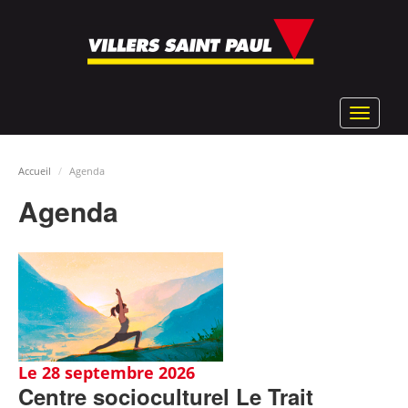
Aller
au
contenu
principal
Toggle
navigat
Accueil
Agenda
Agenda
Le 28 septembre 2026
Centre socioculturel Le Trait