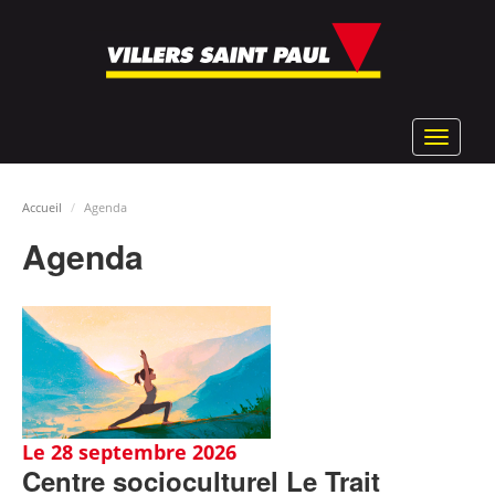
Aller
au
contenu
principal
Toggle
navigat
Accueil
Agenda
Agenda
Le 28 septembre 2026
Centre socioculturel Le Trait