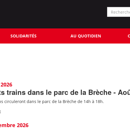
Formu
de
Rechercher
reche
SOLIDARITÉS
AU QUOTIDIEN
C
 2026
ts trains dans le parc de la Brèche - Ao
ins circuleront dans le parc de la Brèche de 14h à 18h.
E
tembre 2026