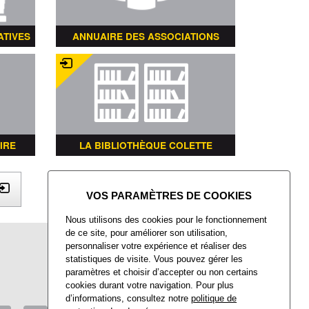
ATIVES
ANNUAIRE DES ASSOCIATIONS
IRE
LA BIBLIOTHÈQUE COLETTE
X
Nous utilisons des cookies pour le fonctionnement
de ce site, pour améliorer son utilisation,
Mairie de Villers-Saint-Paul
personnaliser votre expérience et réaliser des
Place François Mitterrand
statistiques de visite. Vous pouvez gérer les
Villers-Saint-Paul
paramètres et choisir d’accepter ou non certains
60872 Rieux CEDEX
cookies durant votre navigation. Pour plus
d’informations, consultez notre
politique de
Tél : 03 44 74 48 40