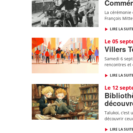
Commémor
La cérémonie d
François Mitt
LIRE LA SUIT
Le 05 sep
Villers 
Samedi 6 septe
rencontres et
LIRE LA SUIT
Le 12 sep
Biblioth
découvre
Talukoi, c’est
découvrir ceux
LIRE LA SUIT