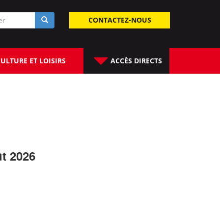
laire
CONTACTEZ-NOUS
rche
ULTURE ET LOISIRS
ACCÈS DIRECTS
ût 2026