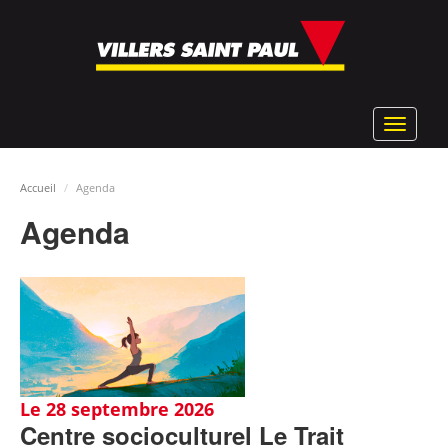
Aller
au
contenu
principal
Toggle
navigat
Accueil
Agenda
Agenda
Le 28 septembre 2026
Centre socioculturel Le Trait