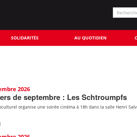
Formu
de
Rechercher
reche
SOLIDARITÉS
AU QUOTIDIEN
C
tembre 2026
lers de septembre : Les Schtroumpfs
oculturel organise une soirée cinéma à 18h dans la salle Henri Salv
E
tembre 2026