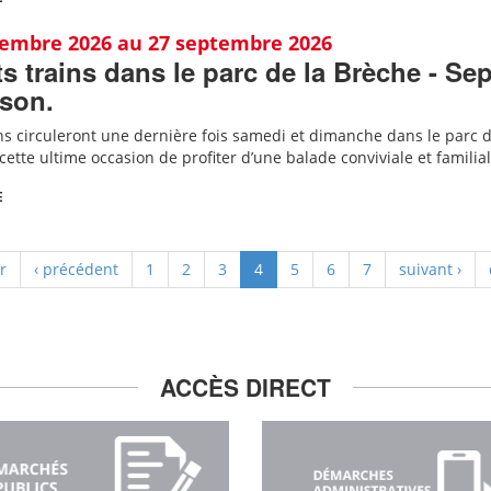
tembre 2026 au 27 septembre 2026
ts trains dans le parc de la Brèche - Se
ison.
ins circuleront une dernière fois samedi et dimanche dans le parc 
tte ultime occasion de profiter d’une balade conviviale et familia
E
r
‹ précédent
1
2
3
4
5
6
7
suivant ›
ACCÈS DIRECT