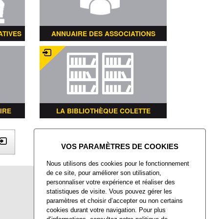
ATIVES
ANNUAIRE DES ASSOCIATIONS
IRE
LA BIBLIOTHÈQUE COLETTE
X
Nous utilisons des cookies pour le fonctionnement
de ce site, pour améliorer son utilisation,
Mairie de Villers-Saint-Paul
personnaliser votre expérience et réaliser des
Place François Mitterrand
statistiques de visite. Vous pouvez gérer les
Villers-Saint-Paul
paramètres et choisir d’accepter ou non certains
60872 Rieux CEDEX
cookies durant votre navigation. Pour plus