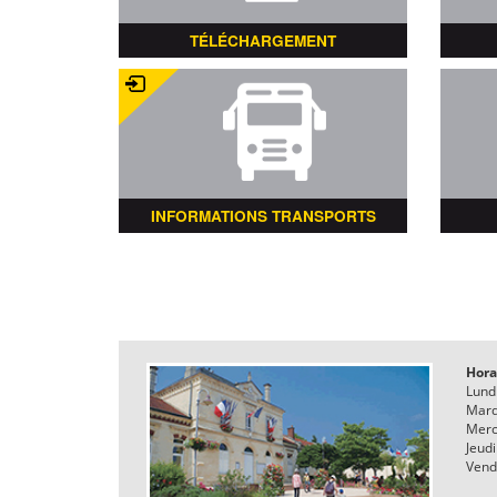
TÉLÉCHARGEMENT
INFORMATIONS TRANSPORTS
Hora
Lund
Mard
Merc
Jeudi
Vend