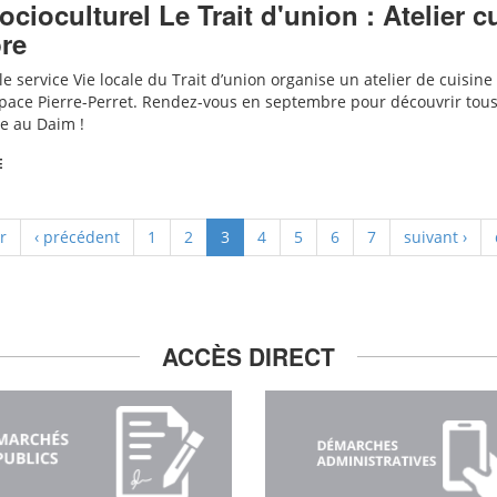
ocioculturel Le Trait d'union : Atelier 
re
e service Vie locale du Trait d’union organise un atelier de cuisine 
space Pierre-Perret.
Rendez-vous en septembre pour découvrir tous l
te au Daim !
E
r
‹ précédent
1
2
3
4
5
6
7
suivant ›
ACCÈS DIRECT