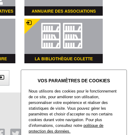
ATIVES
ANNUAIRE DES ASSOCIATIONS
IRE
LA BIBLIOTHÈQUE COLETTE
X
Nous utilisons des cookies pour le fonctionnement
de ce site, pour améliorer son utilisation,
Mairie de Villers-Saint-Paul
personnaliser votre expérience et réaliser des
Place François Mitterrand
statistiques de visite. Vous pouvez gérer les
Villers-Saint-Paul
paramètres et choisir d’accepter ou non certains
60872 Rieux CEDEX
cookies durant votre navigation. Pour plus
d’informations, consultez notre
politique de
Tél : 03 44 74 48 40
Fax : 03 44 74 48 41
protection des données.