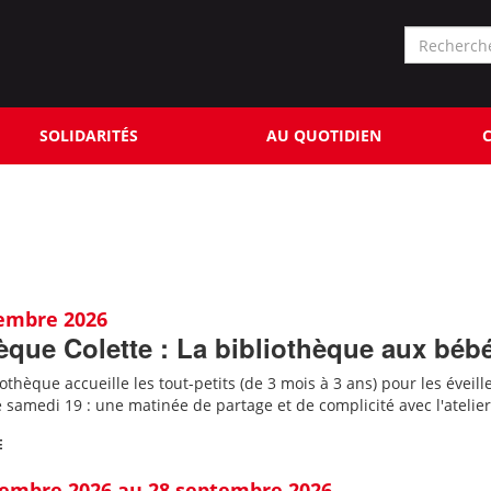
Formu
de
Rechercher
reche
SOLIDARITÉS
AU QUOTIDIEN
C
tembre 2026
èque Colette : La bibliothèque aux béb
iothèque accueille les tout-petits (de 3 mois à 3 ans) pour les éveill
amedi 19 : une matinée de partage et de complicité avec l'atelier
E
tembre 2026 au 28 septembre 2026