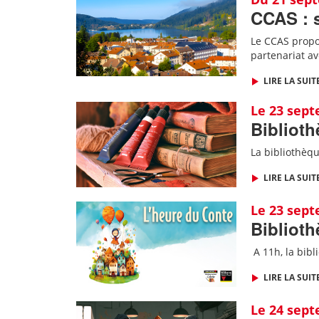
CCAS : 
Le CCAS propo
partenariat av
LIRE LA SUIT
Le 23 sep
Biblioth
La bibliothèqu
LIRE LA SUIT
Le 23 sep
Biblioth
A 11h, l
a bibl
LIRE LA SUIT
Le 24 sep