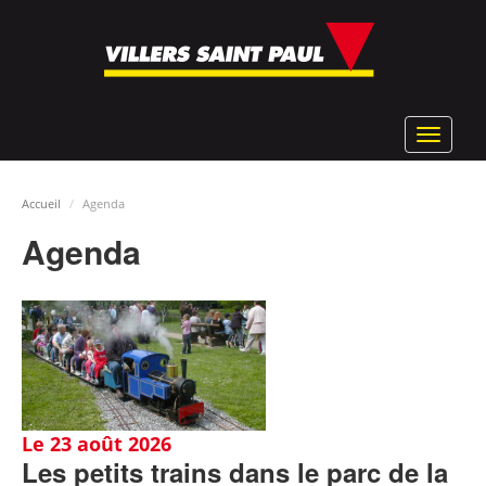
Aller
au
contenu
principal
Toggle
navigat
Accueil
Agenda
Agenda
Le 23 août 2026
Les petits trains dans le parc de la