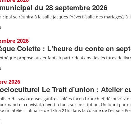
 municipal du 28 septembre 2026
icipal se réunira à la salle Jacques Prévert (salle des mariages), à 
E
tembre 2026
èque Colette : L'heure du conte en sep
iothèque propose aux enfants à partir de 4 ans des lectures de liv
E
bre 2026
ocioculturel Le Trait d'union : Atelier c
aliser de savoureuses gaufres salées façon brunch et découvrez d
urmand et convivial, ouvert à tous sur inscription.
Un lundi par moi
e un atelier culinaire de 18h à 21h, dans la cuisine de l’espace Pi
E