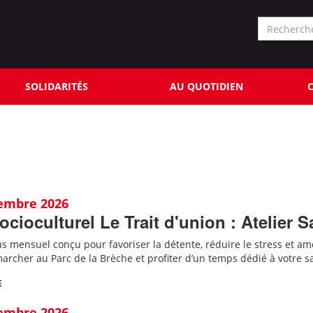
Formu
de
Rechercher
reche
SOLIDARITÉS
AU QUOTIDIEN
C
tembre 2026
ocioculturel Le Trait d'union : Atelier S
 mensuel conçu pour favoriser la détente, réduire le stress et amé
archer au Parc de la Brèche et profiter d’un temps dédié à votre s
E
tembre 2026