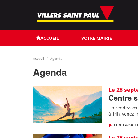
Aller
au
contenu
principal
ACCUEIL
VOTRE MAIRIE
Accueil
Agenda
Agenda
Le 28 sep
Centre s
Un rendez-vous
à 14h, venez m
LIRE LA SUIT
Le 28 sep