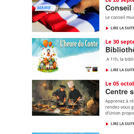
Conseil
Le conseil mun
LIRE LA SUIT
Le 30 sep
Biblioth
A 11h, l
a bibl
LIRE LA SUIT
Le 05 octo
Centre s
Apprenez à ré
rendez-vous go
d’Union propos
LIRE LA SUIT