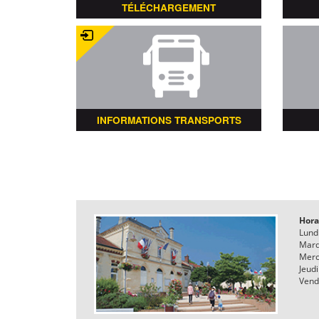
TÉLÉCHARGEMENT
INFORMATIONS TRANSPORTS
Hora
Lund
Mard
Merc
Jeudi
Vend