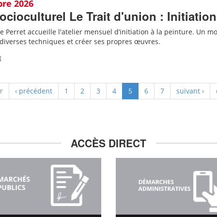
bre 2026
ocioculturel Le Trait d'union : Initiation
e Perret accueille
l'
atelier mensuel d’initiation à la peinture. Un mom
diverses techniques et créer ses propres œuvres.
E
r
‹ précédent
1
2
3
4
5
6
7
suivant ›
ACCÈS DIRECT