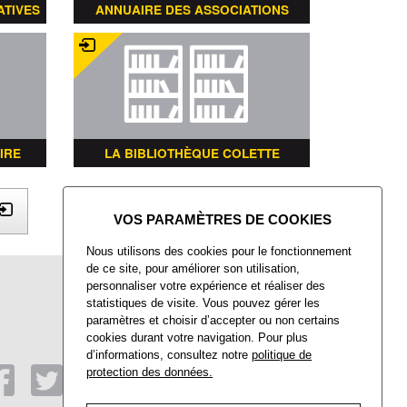
ATIVES
ANNUAIRE DES ASSOCIATIONS
IRE
LA BIBLIOTHÈQUE COLETTE
X
Nous utilisons des cookies pour le fonctionnement
de ce site, pour améliorer son utilisation,
Mairie de Villers-Saint-Paul
personnaliser votre expérience et réaliser des
Place François Mitterrand
statistiques de visite. Vous pouvez gérer les
Villers-Saint-Paul
paramètres et choisir d’accepter ou non certains
60872 Rieux CEDEX
cookies durant votre navigation. Pour plus
d’informations, consultez notre
politique de
Tél : 03 44 74 48 40
Fax : 03 44 74 48 41
protection des données.