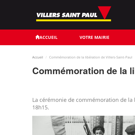
Aller
au
contenu
principal
ACCUEIL
VOTRE MAIRIE
Accueil
Commémoration de la libération de Villers-Saint-Paul
Commémoration de la lib
La cérémonie de commémoration de la libé
18h15.