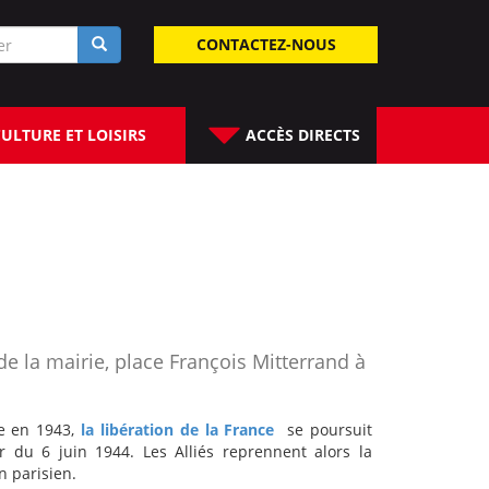
laire
CONTACTEZ-NOUS
rche
ULTURE ET LOISIRS
ACCÈS DIRECTS
e la mairie, place François Mitterrand à
e en 1943,
la libération de la France
se poursuit
ir du 6 juin 1944. Les Alliés reprennent alors la
n parisien.