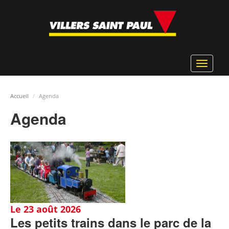
Aller
au
contenu
principal
Toggle
navigat
Accueil
Agenda
Agenda
Le 23 août 2026
Les petits trains dans le parc de la