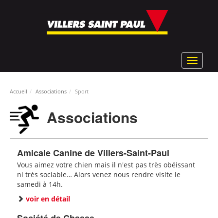
Aller
au
contenu
principal
Toggle
navigat
Accueil
Associations
Sport
Associations
Amicale Canine de Villers-Saint-Paul
Vous aimez votre chien mais il n'est pas très obéissant
ni très sociable… Alors venez nous rendre visite le
samedi à 14h.
voir en détail