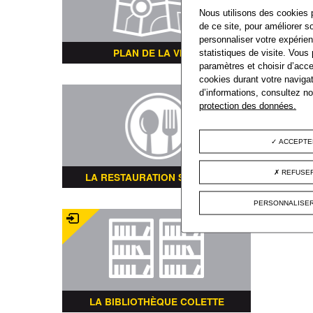
Nous utilisons des cookies 
de ce site, pour améliorer so
personnaliser votre expérien
PLAN DE LA VILLE
statistiques de visite. Vous
paramètres et choisir d’acce
cookies durant votre navigat
d’informations, consultez n
protection des données.
ACCEPTE
REFUSER
LA RESTAURATION SCOLAIRE
PERSONNALISER
LA BIBLIOTHÈQUE COLETTE