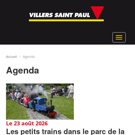
Aller
au
contenu
principal
Toggle
navigat
Accueil
Agenda
Agenda
Le 23 août 2026
Les petits trains dans le parc de la