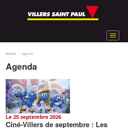
Aller
au
contenu
principal
Toggle
navigat
Accueil
Agenda
Agenda
Le 25 septembre 2026
Ciné-Villers de septembre : Les