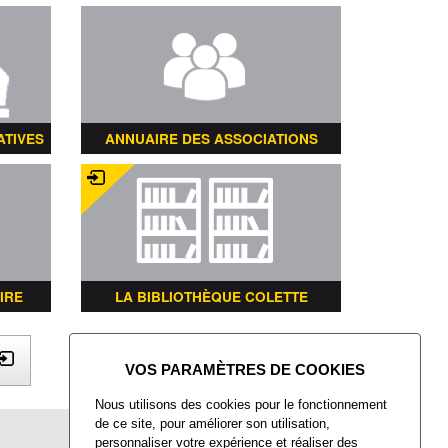
ATIVES
ANNUAIRE DES ASSOCIATIONS
IRE
LA BIBLIOTHÈQUE COLETTE
X
Nous utilisons des cookies pour le fonctionnement
de ce site, pour améliorer son utilisation,
Mairie de Villers-Saint-Paul
personnaliser votre expérience et réaliser des