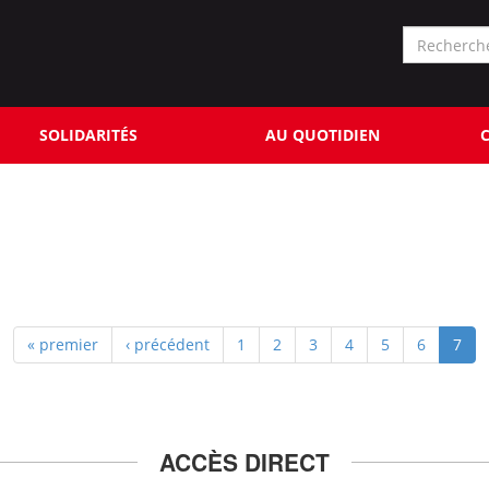
Formu
de
Rechercher
reche
SOLIDARITÉS
AU QUOTIDIEN
C
« premier
‹ précédent
1
2
3
4
5
6
7
ACCÈS DIRECT