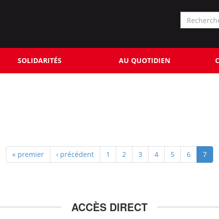
Formu
de
Rechercher
reche
SOLIDARITÉS
AU QUOTIDIEN
C
« premier
‹ précédent
1
2
3
4
5
6
7
ACCÈS DIRECT