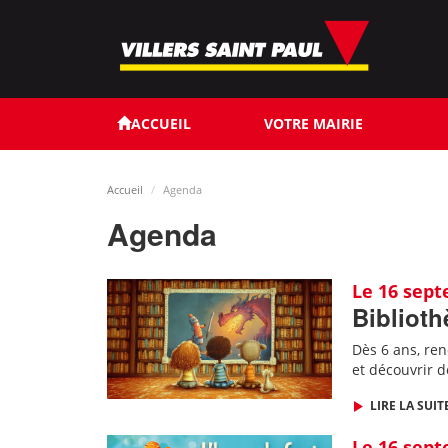
Aller
au
contenu
principal
ACCUEIL
VOTRE MAIRIE
Accueil
Agenda
Agenda
Le 16 sep
Biblioth
Dès 6 ans, re
et découvrir d
LIRE LA SUIT
Le 16 sep