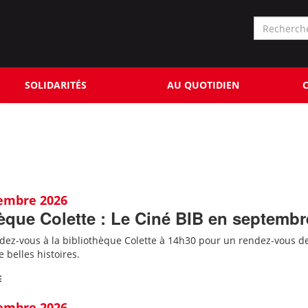
Formu
de
Rechercher
reche
SOLIDARITÉS
AU QUOTIDIEN
C
tembre 2026
èque Colette : Le Ciné BIB en septembr
ndez-vous à la bibliothèque Colette à 14h30 pour un rendez-vous d
e belles histoires.
E
tembre 2026