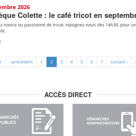
tembre 2026
èque Colette : le café tricot en septemb
z novice ou passionné de tricot, rejoignez-nous dès
14h30,
pour un
fé.
E
r
‹ précédent
1
2
3
4
5
6
7
suivant ›
ACCÈS DIRECT