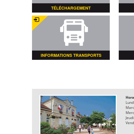
TÉLÉCHARGEMENT
INFORMATIONS TRANSPORTS
Hora
Lund
Mard
Merc
Jeudi
Vend