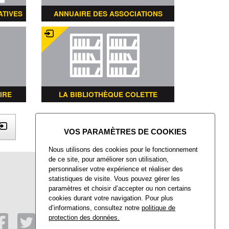
ATIVES
ANNUAIRE DES ASSOCIATIONS
IRE
LA BIBLIOTHÈQUE COLETTE
X
Nous utilisons des cookies pour le fonctionnement
de ce site, pour améliorer son utilisation,
Mairie de Villers-Saint-Paul
personnaliser votre expérience et réaliser des
Place François Mitterrand
statistiques de visite. Vous pouvez gérer les
Villers-Saint-Paul
paramètres et choisir d’accepter ou non certains
60872 Rieux CEDEX
cookies durant votre navigation. Pour plus
d’informations, consultez notre
politique de
Tél : 03 44 74 48 40
Fax : 03 44 74 48 41
protection des données.