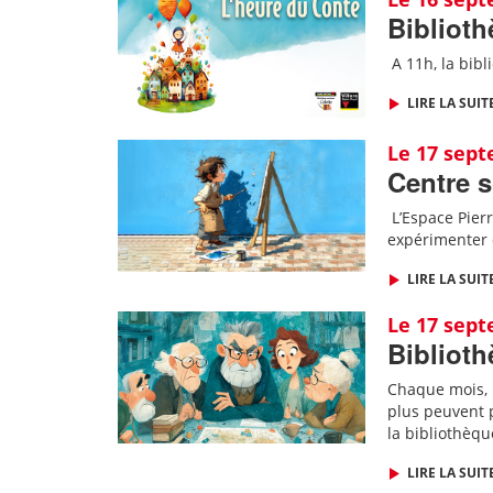
Biblioth
A 11h, l
a bibl
LIRE LA SUIT
Le 17 sep
Centre s
L’Espace Pierre
expérimenter 
LIRE LA SUIT
Le 17 sep
Biblioth
Chaque mois, l
plus peuvent p
la bibliothèqu
LIRE LA SUIT