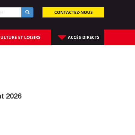
laire
CONTACTEZ-NOUS
rche
ULTURE ET LOISIRS
ACCÈS DIRECTS
ût 2026