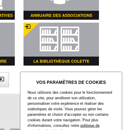
ATIVES
ANNUAIRE DES ASSOCIATIONS
IRE
LA BIBLIOTHÈQUE COLETTE
X
Nous utilisons des cookies pour le fonctionnement
de ce site, pour améliorer son utilisation,
Mairie de Villers-Saint-Paul
personnaliser votre expérience et réaliser des
Place François Mitterrand
statistiques de visite. Vous pouvez gérer les
Villers-Saint-Paul
paramètres et choisir d’accepter ou non certains
60872 Rieux CEDEX
cookies durant votre navigation. Pour plus
d’informations, consultez notre
politique de
Tél : 03 44 74 48 40