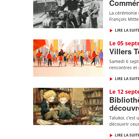
Commémor
La cérémonie d
François Mitt
LIRE LA SUIT
Le 05 sep
Villers 
Samedi 6 septe
rencontres et
LIRE LA SUIT
Le 12 sep
Biblioth
découvre
Talukoi, c’est
découvrir ceux
LIRE LA SUIT