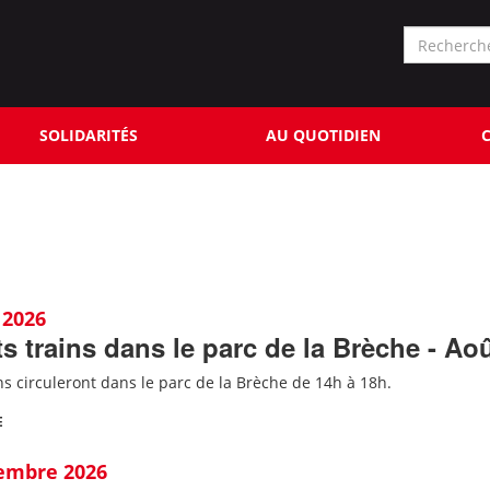
Formu
de
Rechercher
reche
SOLIDARITÉS
AU QUOTIDIEN
C
 2026
ts trains dans le parc de la Brèche - Ao
ins circuleront dans le parc de la Brèche de 14h à 18h.
E
tembre 2026